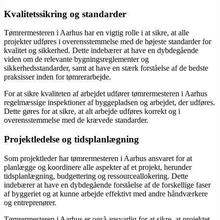
Kvalitetssikring og standarder
Tømrermesteren i Aarhus har en vigtig rolle i at sikre, at alle
projekter udføres i overensstemmelse med de højeste standarder for
kvalitet og sikkerhed. Dette indebærer at have en dybdegående
viden om de relevante bygningsreglementer og
sikkerhedsstandarder, samt at have en stærk forståelse af de bedste
praksisser inden for tømrerarbejde.
For at sikre kvaliteten af arbejdet udfører tømrermesteren i Aarhus
regelmæssige inspektioner af byggepladsen og arbejdet, der udføres.
Dette gøres for at sikre, at alt arbejde udføres korrekt og i
overensstemmelse med de krævede standarder.
Projektledelse og tidsplanlægning
Som projektleder har tømrermesteren i Aarhus ansvaret for at
planlægge og koordinere alle aspekter af et projekt, herunder
tidsplanlægning, budgettering og ressourceallokering. Dette
indebærer at have en dybdegående forståelse af de forskellige faser
af byggeriet og at kunne arbejde effektivt med andre håndværkere
og entreprenører.
Tømrermesteren i Aarhus er også ansvarlig for at sikre, at projektet