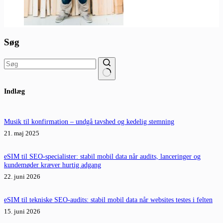
Søg
Ingen
Indlæg
resultater
Musik til konfirmation – undgå tavshed og kedelig stemning
21. maj 2025
eSIM til SEO-specialister: stabil mobil data når audits, lanceringer og
kundemøder kræver hurtig adgang
22. juni 2026
eSIM til tekniske SEO-audits: stabil mobil data når websites testes i felten
15. juni 2026